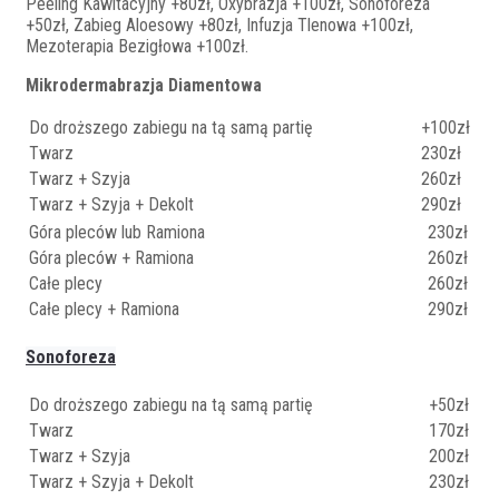
Peeling Kawitacyjny +80zł, Oxybrazja +100zł, Sonoforeza
+50zł, Zabieg Aloesowy +80zł, Infuzja Tlenowa +100zł,
Mezoterapia Bezigłowa +100zł.
Mikrodermabrazja Diamentowa
Do droższego zabiegu na tą samą partię
+100zł
Twarz
230zł
Twarz + Szyja
260zł
Twarz + Szyja + Dekolt
290zł
Góra pleców lub Ramiona
230zł
Góra pleców + Ramiona
260zł
Całe plecy
260zł
Całe plecy + Ramiona
290zł
Sonoforeza
Do droższego zabiegu na tą samą partię
+50zł
Twarz
170zł
Twarz + Szyja
200zł
Twarz + Szyja + Dekolt
230zł