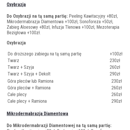
Oxybrazja
Do Oxybrazji na tą samą partię:
Peeling Kawitacyjny +80zł,
Mikrodermabrazja Diamentowa +100zł, Sonoforeza +50zł,
Zabieg Aloesowy +80zł, Infuzja Tlenowa +100zł, Mezoterapia
Bezigłowa +100zł.
Oxybrazja
Do droższego zabiegu na tą samą partię
+100zł
Twarz
230zł
Twarz + Szyja
260zł
Twarz + Szyja + Dekolt
290zł
Góra pleców lub Ramiona
230zł
Góra pleców + Ramiona
260zł
Całe plecy
260zł
Całe plecy + Ramiona
290zł
Mikrodermabrazja Diamentowa
Do Mikrodermabrazji Diamentowej na tą samą partię: