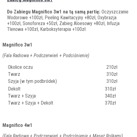
Do Zabiegu Magnifico 3w1 na tą samą partię:
Oczyszczanie
Wodorowe +100zł, Peeling Kawitacyjny +80zł, Oxybrazja
+100zł, Sonoforeza +50zł, Zabieg Aloesowy +80zł, Infuzja
Tlenowa +100zł, Karboksyterapia +100zł.
Magnifico 3w1
(Fala Radiowa + Podczerwień + Podciśnienie)
Okolice oczu
210zł
Twarz
310zł
Szyja (w tym podbródek)
310zł
Dekolt
310zł
Twarz + Szyja
340zł
Twarz + Szyja + Dekolt
370zł
Magnifico 4w1
(Fala Radiowa + Podczerwień + Podciśnienie + Masaż Rolkami)