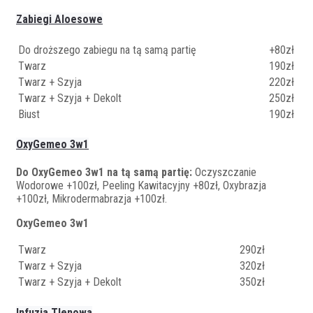
Zabiegi Aloesowe
Do droższego zabiegu na tą samą partię
+80zł
Twarz
190zł
Twarz + Szyja
220zł
Twarz + Szyja + Dekolt
250zł
Biust
190zł
OxyGemeo 3w1
Do OxyGemeo 3w1 na tą samą partię:
Oczyszczanie
Wodorowe +100zł, Peeling Kawitacyjny +80zł, Oxybrazja
+100zł, Mikrodermabrazja +100zł.
OxyGemeo 3w1
Twarz
290zł
Twarz + Szyja
320zł
Twarz + Szyja + Dekolt
350zł
Infuzja Tlenowa