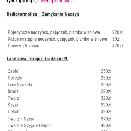
tym 2 gratis)
👉
Więcej Informacji
Radiotermoliza – Zamykanie Naczyń
Pojedyncze naczynko, pajączek, plamka wiśniowa
220zł
Każde następne naczynko, pajączek, plamka wiśniowa
50zł
Powyżej 5 zmian
470zł
Laserowa Terapia Trądziku IPL
Czoło
250zł
Policzki
250zł
Linia Szczęki
250zł
Broda
220zł
Twarz
320zł
Szyja
320zł
Dekolt
320zł
Twarz + Szyja
370zł
Twarz + Szyja + Dekolt
420zł