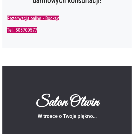
darmowych konsultacji!
Rezerwacja online - Booksy
Tel.: 505700577
Salon Olwin
W trosce o Twoje piękno...