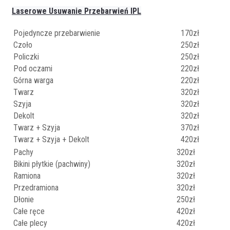
Laserowe Usuwanie Przebarwień IPL
Pojedyncze przebarwienie
170zł
Czoło
250zł
Policzki
250zł
Pod oczami
220zł
Górna warga
220zł
Twarz
320zł
Szyja
320zł
Dekolt
320zł
Twarz + Szyja
370zł
Twarz + Szyja + Dekolt
420zł
Pachy
320zł
Bikini płytkie (pachwiny)
320zł
Ramiona
320zł
Przedramiona
320zł
Dłonie
250zł
Całe ręce
420zł
Całe plecy
420zł