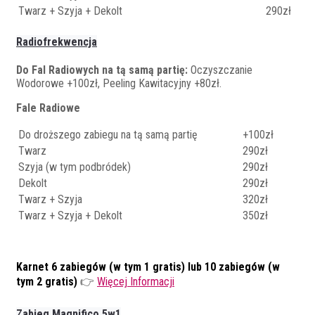
Twarz + Szyja + Dekolt
290zł
Radiofrekwencja
Do Fal Radiowych na tą samą partię:
Oczyszczanie
Wodorowe +100zł, Peeling Kawitacyjny +80zł.
Fale Radiowe
Do droższego zabiegu na tą samą partię
+100zł
Twarz
290zł
Szyja (w tym podbródek)
290zł
Dekolt
290zł
Twarz + Szyja
320zł
Twarz + Szyja + Dekolt
350zł
Karnet 6 zabiegów (w tym 1 gratis) lub 10 zabiegów (w
tym 2 gratis)
👉
Więcej Informacji
Zabieg Magnifico 5w1