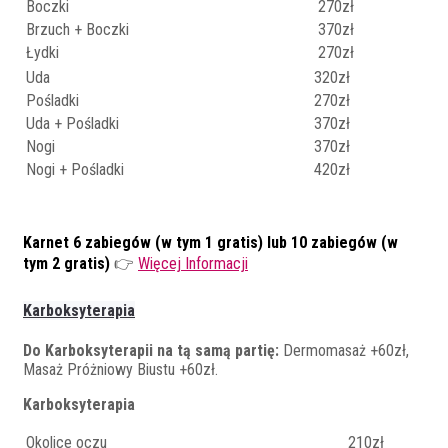
Boczki
270zł
Brzuch + Boczki
370zł
Łydki
270zł
Uda
320zł
Pośladki
270zł
Uda + Pośladki
370zł
Nogi
370zł
Nogi + Pośladki
420zł
Karnet 6 zabiegów (w tym 1 gratis) lub 10 zabiegów (w
tym 2 gratis)
👉
Więcej Informacji
Karboksyterapia
Do Karboksyterapii na tą samą partię:
Dermomasaż +60zł,
Masaż Próżniowy Biustu +60zł.
Karboksyterapia
Okolice oczu
210zł