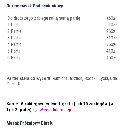
Dermomasaż Podciśnieniowy
Do droższego zabiegu na tą samą partię
+60zł
1 Partia
210zł
2 Partie
260zł
3 Partie
310zł
4 Partie
360zł
5 Partii
410zł
6 Partii
460zł
Partie ciała do wyboru:
Ramiona, Brzuch, Boczki, Łydki, Uda,
Pośladki.
Karnet 6 zabiegów (w tym 1 gratis) lub 10 zabiegów (w
tym 2 gratis)
👉
Więcej Informacji
Masaż Próżniowy Biustu