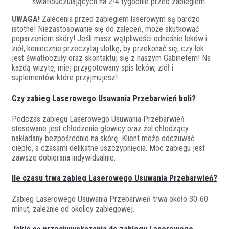
światłouczulających na 2-4 tygodnie przed zabiegiem.
UWAGA!
Zalecenia przed zabiegiem laserowym są bardzo
istotne! Niezastosowanie się do zaleceń, może skutkować
poparzeniem skóry! Jeśli masz wątpliwości odnośnie leków i
ziół, koniecznie przeczytaj ulotkę, by przekonać się, czy lek
jest światłoczuły oraz skontaktuj się z naszym Gabinetem! Na
każdą wizytę, miej przygotowany spis leków, ziół i
suplementów które przyjmujesz!
Czy zabieg Laserowego Usuwania Przebarwień boli?
Podczas zabiegu Laserowego Usuwania Przebarwień
stosowane jest chłodzenie głowicy oraz żel chłodzący
nakładany bezpośrednio na skórę. Klient może odczuwać
ciepło, a czasami delikatne uszczypnięcia. Moc zabiegu jest
zawsze dobierana indywidualnie.
Ile czasu trwa zabieg Laserowego Usuwania Przebarwień?
Zabieg Laserowego Usuwania Przebarwień trwa około 30-60
minut, zależnie od okolicy zabiegowej.