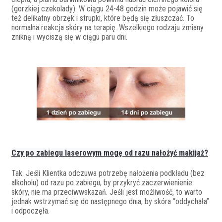
(gorzkiej czekolady). W ciągu 24-48 godzin może pojawić się
też delikatny obrzęk i strupki, które będą się złuszczać. To
normalna reakcja skóry na terapię. Wszelkiego rodzaju zmiany
znikną i wyciszą się w ciągu paru dni.
Czy po zabiegu laserowym mogę od razu nałożyć makijaż?
Tak. Jeśli Klientka odczuwa potrzebę nałożenia podkładu (bez
alkoholu) od razu po zabiegu, by przykryć zaczerwienienie
skóry, nie ma przeciwwskazań. Jeśli jest możliwość, to warto
jednak wstrzymać się do następnego dnia, by skóra “oddychała”
i odpoczęła.