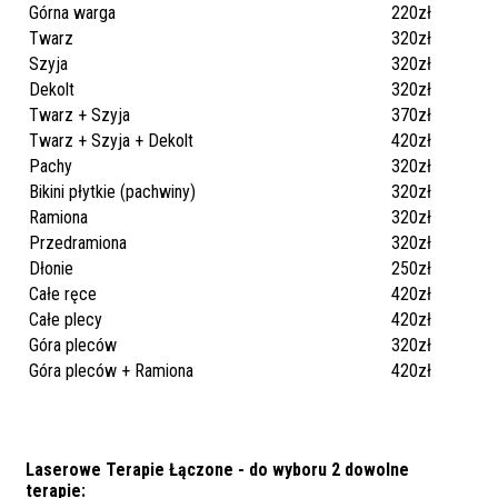
Górna warga
220zł
Twarz
320zł
Szyja
320zł
Dekolt
320zł
Twarz + Szyja
370zł
Twarz + Szyja + Dekolt
420zł
Pachy
320zł
Bikini płytkie (pachwiny)
320zł
Ramiona
320zł
Przedramiona
320zł
Dłonie
250zł
Całe ręce
420zł
Całe plecy
420zł
Góra pleców
320zł
Góra pleców + Ramiona
420zł
Laserowe Terapie Łączone - d
o wyboru 2 dowolne
terapie: