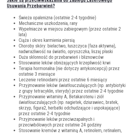
Jakie są przeciwwskazania do zabiegu Laserowego
Usuwania Przebarwień?
Świeża opalenizna (ostatnie 2-4 tygodnie)
Mechaniczne uszkodzenia, rany
Wypełniacze w miejscu zabiegowym (przez ostatnie 2
lata)
Ciąża i okres karmienia piersią
Choroby skóry: bielactwo, łuszczyca (faza aktywna),
nadwrażliwość na światło, opryszczka, liszaj płaski
Duża skłonność do przebarwień i bliznowców
Stosowanie leków obniżających krzepliwość krwi
Terapia hormonalna (nie dotyczy antykoncepcji) przez
ostatnie 3 miesiące
Leczenie retinoidami przez ostatnie 6 miesiący
Przyjmowanie leków światłouczulających (np. antybiotyki
z grupy tetracyklin, sterydy) przez ostatnie 2-4 tygodnie
Przyjmowanie witaminy A, Betakarotenu i ziół
światłouczulających (np. nagietek, dziurawiec, bratek,
skrzyp, figura2, herbatki odchudzające i uspokajające)
przez ostatnie 2-4 tygodnie
Przyjmowanie leków przeciwzapalnych i
przeciwbólowych przez ostatnie 24 godziny
Stosowanie kremów z witaminą A, retinolem, retinalem,