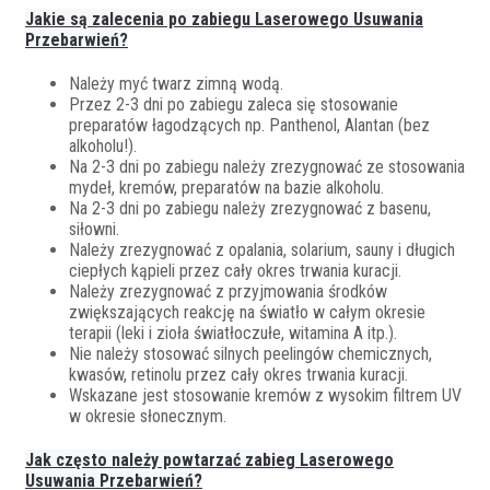
Jakie są zalecenia po zabiegu Laserowego Usuwania
Przebarwień?
Należy myć twarz zimną wodą.
Przez 2-3 dni po zabiegu zaleca się stosowanie
preparatów łagodzących np. Panthenol, Alantan (bez
alkoholu!).
Na 2-3 dni po zabiegu należy zrezygnować ze stosowania
mydeł, kremów, preparatów na bazie alkoholu.
Na 2-3 dni po zabiegu należy zrezygnować z basenu,
siłowni.
Należy zrezygnować z opalania, solarium, sauny i długich
ciepłych kąpieli przez cały okres trwania kuracji.
Należy zrezygnować z przyjmowania środków
zwiększających reakcję na światło w całym okresie
terapii (leki i zioła światłoczułe, witamina A itp.).
Nie należy stosować silnych peelingów chemicznych,
kwasów, retinolu przez cały okres trwania kuracji.
Wskazane jest stosowanie kremów z wysokim filtrem UV
w okresie słonecznym.
Jak często należy powtarzać zabieg Laserowego
Usuwania Przebarwień?