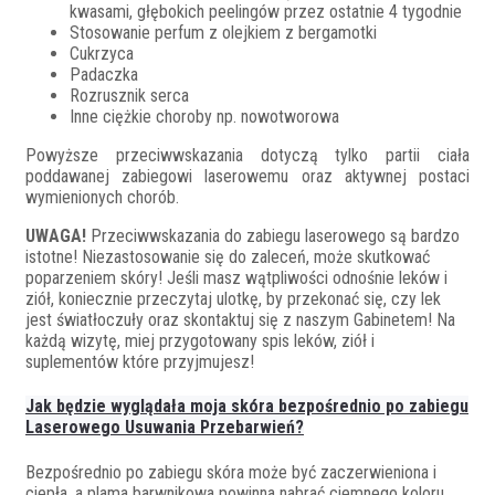
kwasami, głębokich peelingów przez ostatnie 4 tygodnie
Stosowanie perfum z olejkiem z bergamotki
Cukrzyca
Padaczka
Rozrusznik serca
Inne ciężkie choroby np. nowotworowa
Powyższe przeciwwskazania dotyczą tylko partii ciała
poddawanej zabiegowi laserowemu oraz aktywnej postaci
wymienionych chorób.
UWAGA!
Przeciwwskazania do zabiegu laserowego są bardzo
istotne! Niezastosowanie się do zaleceń, może skutkować
poparzeniem skóry! Jeśli masz wątpliwości odnośnie leków i
ziół, koniecznie przeczytaj ulotkę, by przekonać się, czy lek
jest światłoczuły oraz skontaktuj się z naszym Gabinetem! Na
każdą wizytę, miej przygotowany spis leków, ziół i
suplementów które przyjmujesz!
Jak będzie wyglądała moja skóra bezpośrednio po zabiegu
Laserowego Usuwania Przebarwień?
Bezpośrednio po zabiegu skóra może być zaczerwieniona i
ciepła, a plama barwnikowa powinna nabrać ciemnego koloru