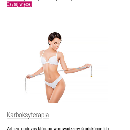
Czytaj więcej
Karboksyterapia
Zabieg, podczas którego wprowadzamy śródskórnie lub