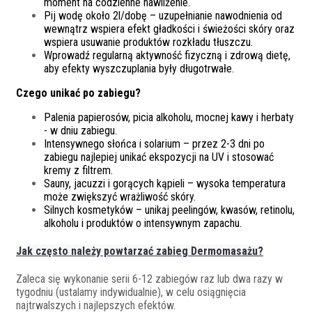
moment na codzienne nawilżenie.
Pij wodę około 2l/dobę – uzupełnianie nawodnienia od
wewnątrz wspiera efekt gładkości i świeżości skóry oraz
wspiera usuwanie produktów rozkładu tłuszczu.
Wprowadź regularną aktywność fizyczną i zdrową dietę,
aby efekty wyszczuplania były długotrwałe.
Czego unikać po zabiegu?
Palenia papierosów, picia alkoholu, mocnej kawy i herbaty
- w dniu zabiegu.
Intensywnego słońca i solarium – przez 2-3 dni po
zabiegu najlepiej unikać ekspozycji na UV i stosować
kremy z filtrem.
Sauny, jacuzzi i gorących kąpieli – wysoka temperatura
może zwiększyć wrażliwość skóry.
Silnych kosmetyków – unikaj peelingów, kwasów, retinolu,
alkoholu i produktów o intensywnym zapachu.
Jak często należy powtarzać zabieg Dermomasażu?
Zaleca się wykonanie serii 6-12 zabiegów raz lub dwa razy w
tygodniu (ustalamy indywidualnie), w celu osiągnięcia
najtrwalszych i najlepszych efektów.