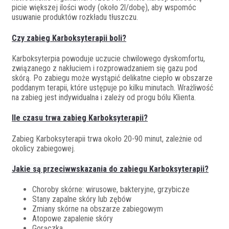
picie większej ilości wody (około 2l/dobę), aby wspomóc
usuwanie produktów rozkładu tłuszczu.
Czy zabieg Karboksyterapii boli?
Karboksyterpia powoduje uczucie chwilowego dyskomfortu,
związanego z nakłuciem i rozprowadzaniem się gazu pod
skórą. Po zabiegu może wystąpić delikatne ciepło w obszarze
poddanym terapii, które ustępuje po kilku minutach. Wrażliwość
na zabieg jest indywidualna i zależy od progu bólu Klienta.
Ile czasu trwa zabieg Karboksyterapii?
Zabieg Karboksyterapii trwa około 20-90 minut, zależnie od
okolicy zabiegowej.
Jakie są przeciwwskazania do zabiegu Karboksyterapii?
Choroby skórne: wirusowe, bakteryjne, grzybicze
Stany zapalne skóry lub zębów
Zmiany skórne na obszarze zabiegowym
Atopowe zapalenie skóry
Gorączka