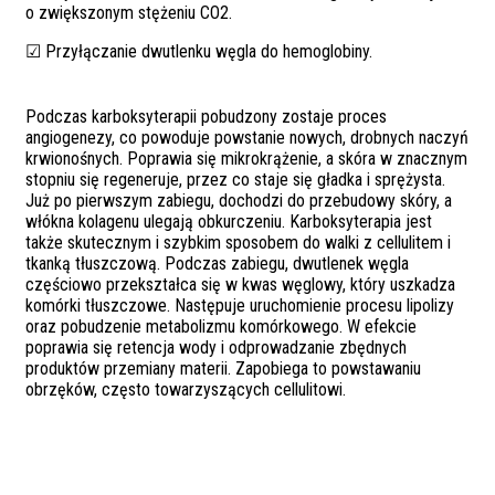
o zwiększonym stężeniu CO2.
☑ Przyłączanie dwutlenku węgla do hemoglobiny.
Podczas karboksyterapii pobudzony zostaje proces
angiogenezy, co powoduje powstanie nowych, drobnych naczyń
krwionośnych. Poprawia się mikrokrążenie, a skóra w znacznym
stopniu się regeneruje, przez co staje się gładka i sprężysta.
Już po pierwszym zabiegu, dochodzi do przebudowy skóry, a
włókna kolagenu ulegają obkurczeniu. Karboksyterapia jest
także skutecznym i szybkim sposobem do walki z cellulitem i
tkanką tłuszczową. Podczas zabiegu, dwutlenek węgla
częściowo przekształca się w kwas węglowy, który uszkadza
komórki tłuszczowe. Następuje uruchomienie procesu lipolizy
oraz pobudzenie metabolizmu komórkowego. W efekcie
poprawia się retencja wody i odprowadzanie zbędnych
produktów przemiany materii. Zapobiega to powstawaniu
obrzęków, często towarzyszących cellulitowi.