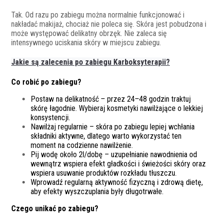
Tak. Od razu po zabiegu można normalnie funkcjonować i
nakładać makijaż, chociaż nie poleca się. Skóra jest pobudzona i
może występować delikatny obrzęk. Nie zaleca się
intensywnego uciskania skóry w miejscu zabiegu.
Jakie są zalecenia po zabiegu Karboksyterapii?
Co robić po zabiegu?
Postaw na delikatność – przez 24–48 godzin traktuj
skórę łagodnie. Wybieraj kosmetyki nawilżające o lekkiej
konsystencji.
Nawilżaj regularnie – skóra po zabiegu lepiej wchłania
składniki aktywne, dlatego warto wykorzystać ten
moment na codzienne nawilżenie.
Pij wodę około 2l/dobę – uzupełnianie nawodnienia od
wewnątrz wspiera efekt gładkości i świeżości skóry oraz
wspiera usuwanie produktów rozkładu tłuszczu.
Wprowadź regularną aktywność fizyczną i zdrową dietę,
aby efekty wyszczuplania były długotrwałe.
Czego unikać po zabiegu?