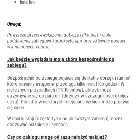
Inne leki
Uwaga!
Powyższe przeciwwskazania dotyczą tylko partii ciała
poddawanej zabiegowi karboksyterapii oraz aktywnej postaci
wymienionych chorób.
Jak będzie wyglądała moja skóra bezpośrednio po
zabiegu?
Bezpośrednio po zabiegu pojawia się delikatny obrzęk i rumień,
które powinny ustąpić w przeciągu kilku minut lub godzin. W
nielicznych przypadkach (1% Klientów), obrzęk może
utrzymywać się do paru dni (dotyczy w szczególności okolicy
oczu). Ponadto w niektórych miejscach wkłucia może pojawić
się siniak.
W dniu kuracji (często tylko po pierwszym zabiegu) można
odczuwać osłabienie i senność.
Czy po zabiegu mogę od razu nałożyć makijaż?