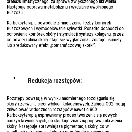
drenażu limfatycznego, za sprawą zwiększonego ukrwienia.
Następuje poprawa metabolizmu i wydalanie uwolnionego
tłuszczu.
Karboksyterapia powoduje zmniejszenie liczby komórek
tłuszczowych i wymodelowanie sylwetki. Ponadto dochodzi do
odnowienia komórek skóry i stymulacji syntezy kolagenu, przez
co powierzchnia skóry staje się wygładzona i zostaje usunięty
lub zredukowany efekt „pomarańczowej skórki”.
Redukcja rozstępów:
Rozstępy powstają w wyniku nadmiernego rozciągania się
skóry i zerwania sieci włókien kolagenowych. Zabiegi CO2 mogą
zniwelować widoczność rozstępów nawet o 80%.
Karboksyterapią usprawniamy proces tworzenia się nowych
naczyń krwionośnych, co skutkuje znaczną poprawą ukrwienia
skóry. Następuje sprawniejsza pigmentacja skóry, co w
rezultacie przyciemnia kolor rozstępów do właściwego