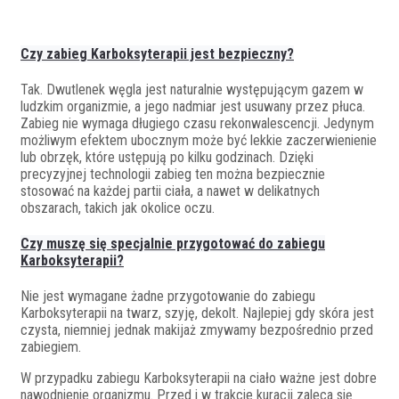
Czy zabieg Karboksyterapii jest bezpieczny?
Tak. Dwutlenek węgla jest naturalnie występującym gazem w
ludzkim organizmie, a jego nadmiar jest usuwany przez płuca.
Zabieg nie wymaga długiego czasu rekonwalescencji. Jedynym
możliwym efektem ubocznym może być lekkie zaczerwienienie
lub obrzęk, które ustępują po kilku godzinach. Dzięki
precyzyjnej technologii zabieg ten można bezpiecznie
stosować na każdej partii ciała, a nawet w delikatnych
obszarach, takich jak okolice oczu.
Czy muszę się specjalnie przygotować do zabiegu
Karboksyterapii?
Nie jest wymagane żadne przygotowanie do zabiegu
Karboksyterapii na twarz, szyję, dekolt. Najlepiej gdy skóra jest
czysta, niemniej jednak makijaż zmywamy bezpośrednio przed
zabiegiem.
W przypadku zabiegu Karboksyterapii na ciało ważne jest dobre
nawodnienie organizmu. Przed i w trakcie kuracji zaleca się