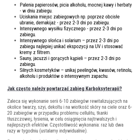
Palenia papierosów, picia alkoholu, mocnej kawy i herbaty
- w dniu zabiegu.
Uciskania miejsc zabiegowych np. poprzez obcisłe
ubranie, demakijaż - przez 2-3 dni po zabiegu.
Intensywnego wysiłku fizycznego - przez 2-3 dni po
zabiegu.
Intensywnego słońca i solarium – przez 2-3 dni po
zabiegu najlepiej unikać ekspozycji na UV i stosować
kremy z filtrem.
Sauny, jacuzzi i gorących kąpieli – przez 2-3 dni po
zabiegu.
Silnych kosmetyków – unikaj peelingów, kwasów, retinolu,
alkoholu i produktów o intensywnym zapachu.
Jak często należy powtarzać zabieg Karboksyterapii?
Zaleca się wykonanie serii 6-10 zabiegów rewitalizujących na
okolice twarzy, szyi, dekoltu i na wiotkość skóry na ciele oraz 6-
20 zabiegów w przypadku problemu cellulitu, tkanki
tłuszczowej, łysienia, w celu osiągnięcia najtrwalszych i
najlepszych efektów. Częstotliwość wykonania: raz lub dwa
razy w tygodniu (ustalamy indywidualnie).