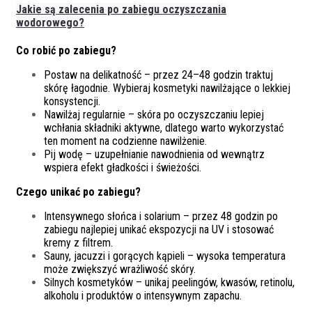
Jakie są zalecenia po zabiegu oczyszczania
wodorowego?
Co robić po zabiegu?
Postaw na delikatność – przez 24–48 godzin traktuj
skórę łagodnie. Wybieraj kosmetyki nawilżające o lekkiej
konsystencji.
Nawilżaj regularnie – skóra po oczyszczaniu lepiej
wchłania składniki aktywne, dlatego warto wykorzystać
ten moment na codzienne nawilżenie.
Pij wodę – uzupełnianie nawodnienia od wewnątrz
wspiera efekt gładkości i świeżości.
Czego unikać po zabiegu?
Intensywnego słońca i solarium – przez 48 godzin po
zabiegu najlepiej unikać ekspozycji na UV i stosować
kremy z filtrem.
Sauny, jacuzzi i gorących kąpieli – wysoka temperatura
może zwiększyć wrażliwość skóry.
Silnych kosmetyków – unikaj peelingów, kwasów, retinolu,
alkoholu i produktów o intensywnym zapachu.