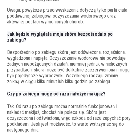
Uwaga: powyższe przeciwwskazania dotyczą tylko partii ciała
poddawanej zabiegowi oczyszczania wodorowego oraz
aktywnej postaci wymienionych chorób.
Jak będzie wyglądała moja skóra bezpośrednio po
zabiegu?
Bezpośrednio po zabiegu skóra jest odświeżona, rozjaśniona,
wygładzona i napięta. Oczyszczanie wodorowe nie powoduje
żadnych niepożądanych działań, niemniej jednak w nielicznych
przypadkach, skóra może być delikatnie zaczerwieniona i mogą
być pojedyncze wybroczynki. Wszelkiego rodzaju zmiany
znikną w ciągu kilku minut lub kilku godzin po zabiegu.
Czy po zabiegu mogę od razu nałożyć makijaż?
Tak. Od razu po zabiegu można normalnie funkcjonować i
nakładać makijaż, chociaż nie poleca się. Skóra jest
oczyszczona i odświeżona, więc szkoda od razu zapychać pory
podkładem. Jeśli jest możliwość, to warto wstrzymać się do
następnego dnia.