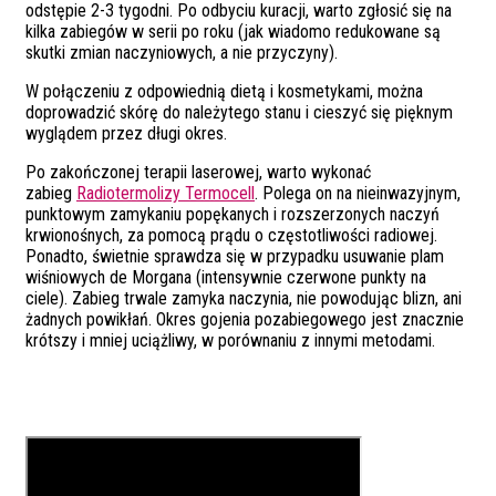
odstępie 2-3 tygodni. Po odbyciu kuracji, warto zgłosić się na
kilka zabiegów w serii po roku (jak wiadomo redukowane są
skutki zmian naczyniowych, a nie przyczyny).
W połączeniu z odpowiednią dietą i kosmetykami, można
doprowadzić skórę do należytego stanu i cieszyć się pięknym
wyglądem przez długi okres.
Po zakończonej terapii laserowej, warto wykonać
zabieg
Radiotermolizy Termocell
. Polega on na nieinwazyjnym,
punktowym zamykaniu popękanych i rozszerzonych naczyń
krwionośnych, za pomocą prądu o częstotliwości radiowej.
Ponadto, świetnie sprawdza się w przypadku usuwanie plam
wiśniowych de Morgana (intensywnie czerwone punkty na
ciele). Zabieg trwale zamyka naczynia, nie powodując blizn, ani
żadnych powikłań. Okres gojenia pozabiegowego jest znacznie
krótszy i mniej uciążliwy, w porównaniu z innymi metodami.