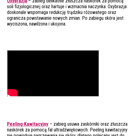
Oxybrazja
– zabieg delikatnie złuszcza naskórek za pomocą
soli fizjologicznej oraz hartuje i wzmacnia naczynka. Oxybrazja
doskonale wspomaga redukcję trądziku różowatego oraz
ogranicza powstawanie nowych zmian. Po zabiegu skóra jest
wyciszona, nawilżona i ukojona.
Peeling Kawitacyjny
– zabieg usuwa zaskórniki oraz złuszcza
naskórek za pomocą fal ultradźwiękowych. Peeling kawitacyjny
nie powoduje nagrzewania się skóry, dlatego polecany jest do