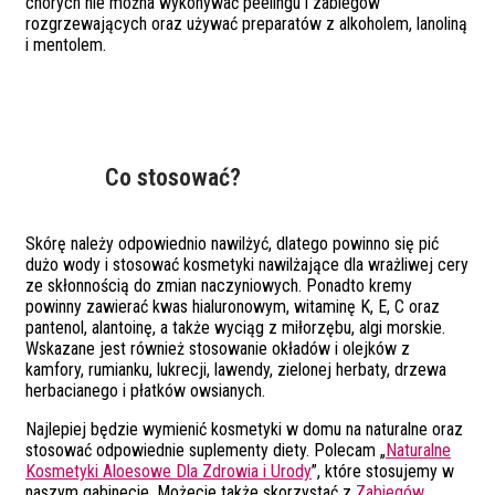
chorych nie można wykonywać peelingu i zabiegów
rozgrzewających oraz używać preparatów z alkoholem, lanoliną
i mentolem.
Co stosować?
Skórę należy odpowiednio nawilżyć, dlatego powinno się pić
dużo wody i stosować kosmetyki nawilżające dla wrażliwej cery
ze skłonnością do zmian naczyniowych. Ponadto kremy
powinny zawierać kwas hialuronowym, witaminę K, E, C oraz
pantenol, alantoinę, a także wyciąg z miłorzębu, algi morskie.
Wskazane jest również stosowanie okładów i olejków z
kamfory, rumianku, lukrecji, lawendy, zielonej herbaty, drzewa
herbacianego i płatków owsianych.
Najlepiej będzie wymienić kosmetyki w domu na naturalne oraz
stosować odpowiednie suplementy diety. Polecam „
Naturalne
Kosmetyki Aloesowe Dla Zdrowia i Urody
”, które stosujemy w
naszym gabinecie. Możecie także skorzystać z
Zabiegów