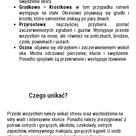
swędzenie skóry.
Grudkowo – Krostkowa
: w tym przypadku rumień
występuje na stałe. Okresowo pojawiają się grudki i
krostki, które samoistnie znikają po paru dniach.
Przyrostowa
: najczęściej przybiera postać
zaczerwienionych zgrubień i guzów. Występuje przede
wszystkim na nosie, ale również na policzkach, brodzie,
czole, powiekach i uszach.
Oczna
: objawia się obrzękiem i zaczerwienieniem wokół
oka. Można odczuwać pieczenie, kłucie i swędzenie.
Ponadto spojówki są przekrwione i występuje łzawienie.
Czego unikać?
Przede wszystkim należy unikać stresu oraz wychodzenia na
silny wiatr i intensywne słońce. Ponadto należy zrezygnować z
potraw ostrych i gorących, alkoholu, czekolady, ostrych
zapachów, intensywnego makijażu, gorących kąpieli. U osób