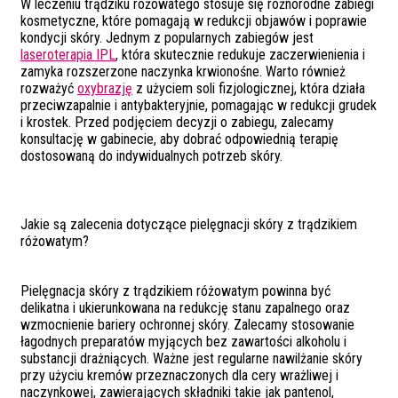
W leczeniu trądziku różowatego stosuje się różnorodne zabiegi
kosmetyczne, które pomagają w redukcji objawów i poprawie
kondycji skóry. Jednym z popularnych zabiegów jest
laseroterapia IPL
, która skutecznie redukuje zaczerwienienia i
zamyka rozszerzone naczynka krwionośne. Warto również
rozważyć
oxybrazję
z użyciem soli fizjologicznej, która działa
przeciwzapalnie i antybakteryjnie, pomagając w redukcji grudek
i krostek. Przed podjęciem decyzji o zabiegu, zalecamy
konsultację w gabinecie, aby dobrać odpowiednią terapię
dostosowaną do indywidualnych potrzeb skóry.
Jakie są zalecenia dotyczące pielęgnacji skóry z trądzikiem
różowatym?
Pielęgnacja skóry z trądzikiem różowatym powinna być
delikatna i ukierunkowana na redukcję stanu zapalnego oraz
wzmocnienie bariery ochronnej skóry. Zalecamy stosowanie
łagodnych preparatów myjących bez zawartości alkoholu i
substancji drażniących. Ważne jest regularne nawilżanie skóry
przy użyciu kremów przeznaczonych dla cery wrażliwej i
naczynkowej, zawierających składniki takie jak pantenol,