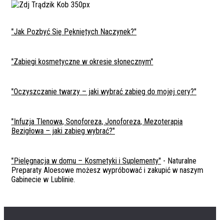
"Jak Pozbyć Się Pękniętych Naczynek?"
"Zabiegi kosmetyczne w okresie słonecznym"
"Oczyszczanie twarzy – jaki wybrać zabieg do mojej cery?"
"Infuzja Tlenowa, Sonoforeza, Jonoforeza, Mezoterapia
Bezigłowa – jaki zabieg wybrać?"
"Pielęgnacja w domu – Kosmetyki i Suplementy"
- Naturalne
Preparaty Aloesowe możesz wypróbować i zakupić w naszym
Gabinecie w Lublinie.